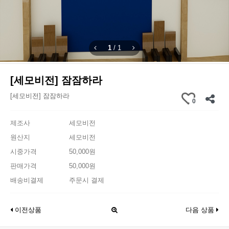
1
/
1
[세모비전] 잠잠하라
[세모비전] 잠잠하라
0
제조사
세모비전
원산지
세모비전
시중가격
50,000원
판매가격
50,000원
배송비결제
주문시 결제
이전상품
다음 상품