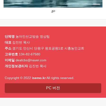
,p>
단체명
농아인선교방송 영상팀
대표
김진번 목사
주소
경기도 안산시 단원구 원포공원1로 시흥농인교회
고유번호
134-82-67580
이메일
deafcbs@naver.com
개인정보관리자
김진번 목사
Copyright © 2022
isemo.kr
All rights reserved.
PC 버전