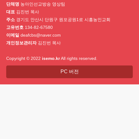
단체명
농아인선교방송 영상팀
대표
김진번 목사
주소
경기도 안산시 단원구 원포공원1로 시흥농인교회
고유번호
134-82-67580
이메일
deafcbs@naver.com
개인정보관리자
김진번 목사
Copyright © 2022
isemo.kr
All rights reserved.
PC 버전