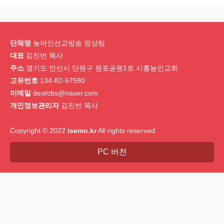
단체명
농아인선교방송 영상팀
대표
김진번 목사
주소
경기도 안산시 단원구 원포공원1로 시흥농인교회
고유번호
134-82-67580
이메일
deafcbs@naver.com
개인정보관리자
김진번 목사
Copyright © 2022
isemo.kr
All rights reserved.
PC 버전