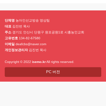
단체명
농아인선교방송 영상팀
대표
김진번 목사
주소
경기도 안산시 단원구 원포공원1로 시흥농인교회
고유번호
134-82-67580
이메일
deafcbs@naver.com
개인정보관리자
김진번 목사
Copyright © 2022
isemo.kr
All rights reserved.
PC 버전